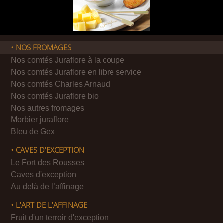
• NOS FROMAGES
Nos comtés Juraflore à la coupe
Nos comtés Juraflore en libre service
Nos comtés Charles Arnaud
Nos comtés Juraflore bio
Nos autres fromages
Morbier juraflore
Bleu de Gex
• CAVES D'EXCEPTION
Le Fort des Rousses
Caves d'exception
Au delà de l’affinage
• L'ART DE L'AFFINAGE
Fruit d'un terroir d'exception