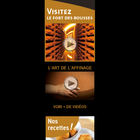
UN PRODUIT SAIN
LA LÉGENDE
HISTOIRE D’UNE LÉGENDE
JURAFLORE AUJOURD’HUI
UN SAVOIR FAIRE D’EXCEPTION
PALMARÈS
L'ART DE L'AFFINAGE
VOIR + DE VIDÉOS